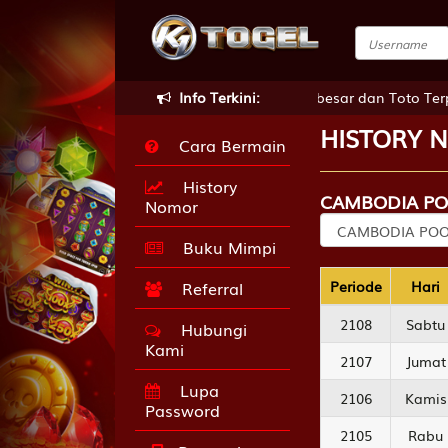
tang di K1TOGEL, Bandar Togel Terbesar dan Toto Terpercaya ters
Info Terkini:
HISTORY 
Cara Bermain
History
CAMBODIA P
Nomor
Buku Mimpi
Referral
Periode
Hari
2108
Sabtu
Hubungi
Kami
2107
Jumat
Lupa
2106
Kamis
Password
2105
Rabu