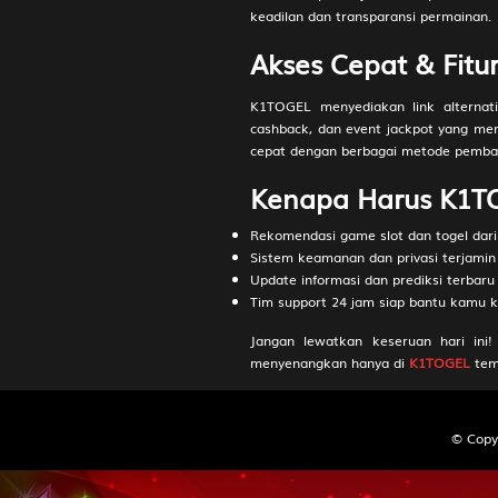
keadilan dan transparansi permainan.
Akses Cepat & Fitu
K1TOGEL menyediakan link alternatif
cashback, dan event jackpot yang m
cepat dengan berbagai metode pembay
Kenapa Harus K1T
Rekomendasi game slot dan togel dari
Sistem keamanan dan privasi terjamin
Update informasi dan prediksi terbaru 
Tim support 24 jam siap bantu kamu k
Jangan lewatkan keseruan hari ini
menyenangkan hanya di
K1TOGEL
temp
© Copy