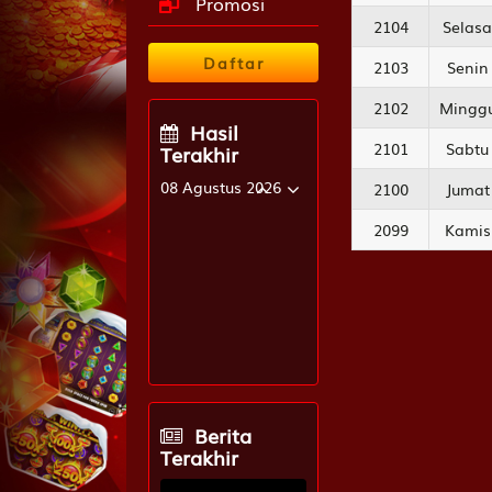
Promosi
2104
Selasa
Daftar
2103
Senin
2102
Mingg
Hasil
2101
Sabtu
Terakhir
08 Agustus 2026
2100
Jumat
CHIHUAHUA
2099
Kamis
3360
MISSOURIMID
2625
WASHINGTONMI
9890
NEWYORKMID
0588
Berita
Terakhir